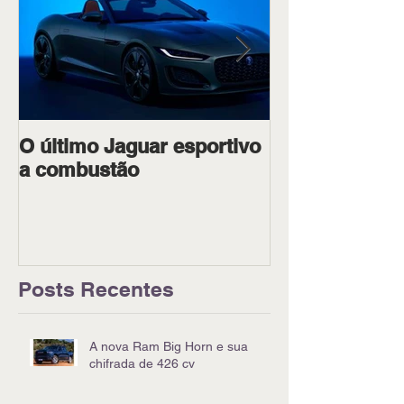
O último Jaguar esportivo
Ipiranga Raci
a combustão
dois pilotos 
Goiânia
Posts Recentes
A nova Ram Big Horn e sua
chifrada de 426 cv