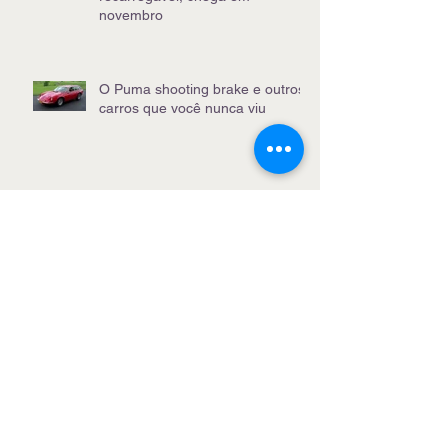
novembro
O Puma shooting brake e outros
carros que você nunca viu
O melhor no WSL de Saquarema
sai das ondas para o off-road
Test-drive do Leapmotor C10
BEV, versão 100% elétrica
Citroën C3 You, o barato mais