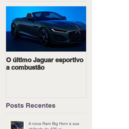
O último Jaguar esportivo
Ipiranga Raci
a combustão
dois pilotos 
Goiânia
Posts Recentes
A nova Ram Big Horn e sua