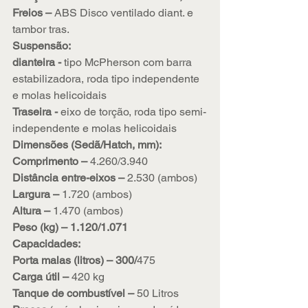
Freios – 
ABS Disco ventilado diant. e 
tambor tras.
Suspensão:
dianteira - 
tipo McPherson com barra 
estabilizadora, roda tipo independente 
e molas helicoidais
Traseira - 
eixo de torção, roda tipo semi-
independente e molas helicoidais
Dimensões (Sedã/Hatch, mm):
Comprimento – 
4.260/3.940
Distância entre-eixos – 
2.530 (ambos)
Largura – 
1.720 (ambos)
Altura – 
1.470 (ambos)
Peso (kg) – 1.120/1.071
Capacidades:
Porta malas (litros) – 300/
475
Carga útil – 
420 kg
Tanque de combustível – 
50 Litros