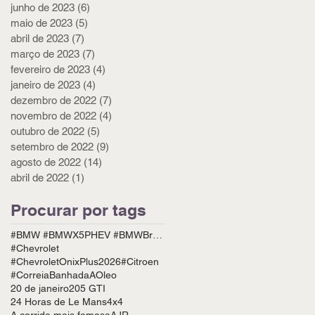
junho de 2023
(6)
6 posts
maio de 2023
(5)
5 posts
abril de 2023
(7)
7 posts
março de 2023
(7)
7 posts
fevereiro de 2023
(4)
4 posts
janeiro de 2023
(4)
4 posts
dezembro de 2022
(7)
7 posts
novembro de 2022
(4)
4 posts
outubro de 2022
(5)
5 posts
setembro de 2022
(9)
9 posts
agosto de 2022
(14)
14 posts
abril de 2022
(1)
1 post
Procurar por tags
#BMW #BMWX5PHEV #BMWBrasil #BYD #BYDPicape #PIcapeHíbrida #CarrosHíbridos #Rebimboca
#Chevrolet
#ChevroletOnixPlus2026
#Citroen
#CorreiaBanhadaAOleo
20 de janeiro
205 GTI
24 Horas de Le Mans
4x4