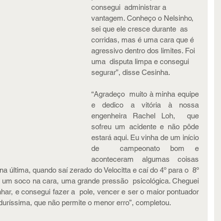
consegui  administrar a 
vantagem. Conheço o Nelsinho, 
sei que ele cresce durante  as 
corridas, mas é uma cara que é 
agressivo dentro dos limites. Foi 
uma  disputa limpa e consegui 
segurar”, disse Cesinha.
“Agradeço  muito à minha equipe 
e dedico a vitória à nossa 
engenheira Rachel Loh,  que 
sofreu um acidente e não pôde 
estará aqui. Eu vinha de um início 
de  campeonato bom e 
aconteceram algumas coisas 
a última, quando saí zerado do Velocitta e caí do 4º para o  8º 
i um soco na cara, uma grande pressão  psicológica. Cheguei 
ar, e consegui fazer a  pole, vencer e ser o maior pontuador 
uríssima, que não permite o menor erro”, completou. 