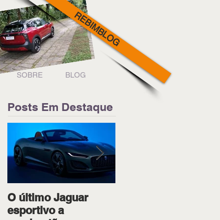
REBIMBLOG
SOBRE
BLOG
Posts Em Destaque
O último Jaguar
Ipiranga Racing bota
esportivo a
os dois pilotos no