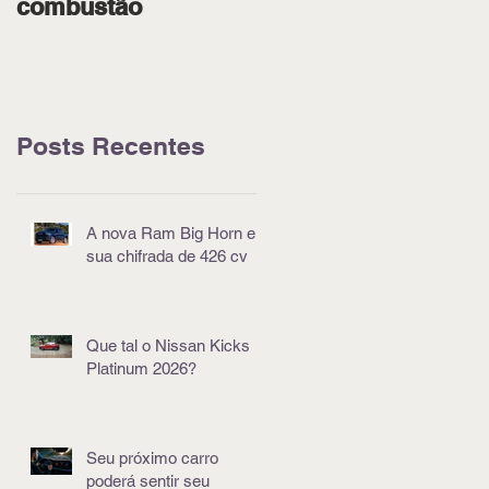
combustão
pódio em Goiânia
Posts Recentes
A nova Ram Big Horn e
sua chifrada de 426 cv
Que tal o Nissan Kicks
Platinum 2026?
Seu próximo carro
poderá sentir seu