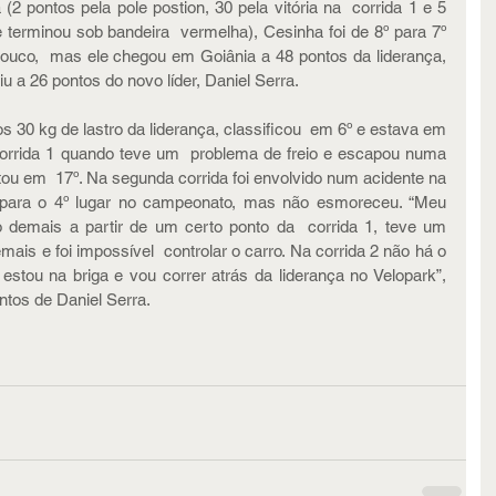
 pontos pela pole postion, 30 pela vitória na  corrida 1 e 5 
e terminou sob bandeira  vermelha), Cesinha foi de 8º para 7º 
ouco,  mas ele chegou em Goiânia a 48 pontos da liderança, 
iu a 26 pontos do novo líder, Daniel Serra.
 30 kg de lastro da liderança, classificou  em 6º e estava em 
corrida 1 quando teve um  problema de freio e escapou numa 
ou em  17º. Na segunda corrida foi envolvido num acidente na 
 para o 4º lugar no campeonato, mas não esmoreceu. “Meu  
o demais a partir de um certo ponto da  corrida 1, teve um 
s e foi impossível  controlar o carro. Na corrida 2 não há o 
estou na briga e vou correr atrás da liderança no Velopark”, 
ntos de Daniel Serra. 