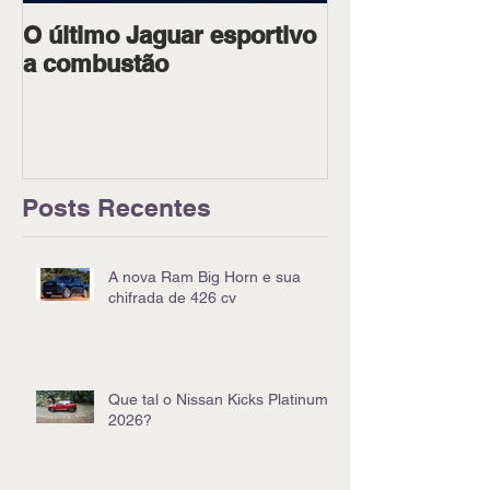
O último Jaguar esportivo
Ipiranga Raci
a combustão
dois pilotos 
Goiânia
Posts Recentes
A nova Ram Big Horn e sua
chifrada de 426 cv
Que tal o Nissan Kicks Platinum
2026?