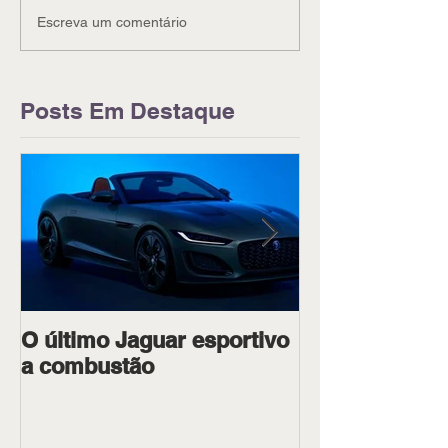
Escreva um comentário
Posts Em Destaque
O último Jaguar esportivo
Ipiranga Raci
a combustão
dois pilotos 
Goiânia