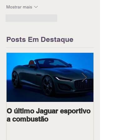
Mostrar mais
Curtir
Responder
Posts Em Destaque
O último Jaguar esportivo
Ipiranga Raci
a combustão
dois pilotos 
Goiânia