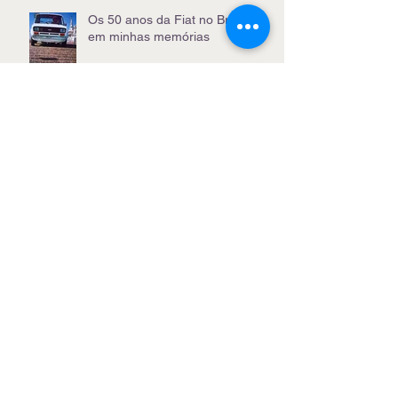
Os 50 anos da Fiat no Brasil e
em minhas memórias
BYD Dolphin-G, híbrido e
recarregável, chega em
novembro
O Puma shooting brake e outros
carros que você nunca viu
O melhor no WSL de Saquarema
sai das ondas para o off-road