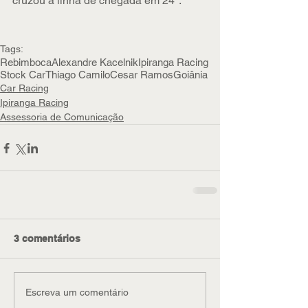
cruzou a linha de chegada em 24º.
Tags:
Rebimboca
Alexandre Kacelnik
Ipiranga Racing
Stock Car
Thiago Camilo
Cesar Ramos
Goiânia
Car Racing
Ipiranga Racing
Assessoria de Comunicação
3 comentários
Escreva um comentário