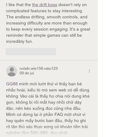
I like that the 
the drift boss
 doesn't rely on 
complicated features to stay interesting. 
The endless drifting, smooth controls, and 
increasing difficulty are more than enough 
to keep every session engaging. It's a great 
reminder that simple games can still be 
incredibly fun.
Curtir
Responder
nolafo.wle156+abc123
09 de jul.
GG88
 mình mới lướt thử vì thấy bạn bè 
nhắc hoài, kiểu tò mò xem web có dễ dùng 
không. Vào cái là thấy họ chia nội dung khá 
gọn, không bị rối mắt hay nhồi chữ dày 
đặc, nên kéo xuống đọc cũng nhẹ đầu. 
Mình có dừng lại ở phần FAQ một chút vì 
hay quên mấy bước ban đầu, thấy họ ghi 
rõ tân thủ xác thực xong có khoản tiền trải 
nghiệm tầm 50K–88K, đọc phát…