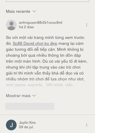
Mais recente
anhnguyen88r2k1ococ9ml
há 2 dias
So với một vài trang mình từng xem trước 
đó, 
Sc88 David chơi ko đẹp
 mang lại cảm 
giác tương đối dễ tiếp cận. Mình không bị 
choáng bởi quá nhiều thông tin dồn dập 
trên một màn hình. Dù có vài yếu tố đi kèm, 
nhưng khi chỉ tập trung vào các trò chơi 
giải trí thì mình vẫn thấy khá dễ đọc và có 
nhiều nhóm trò chơi để lựa chọn như slot, 
mini game, esports... Với mình, việc…
Mostrar mais
Curtir
Responder
Jaylin Kris
09 de jul.