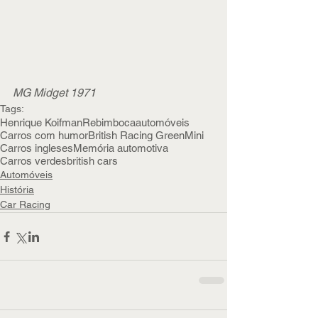
MG Midget 1971
Tags:
Henrique Koifman
Rebimboca
automóveis
Carros com humor
British Racing Green
Mini
Carros ingleses
Memória automotiva
Carros verdes
british cars
Automóveis
História
Car Racing