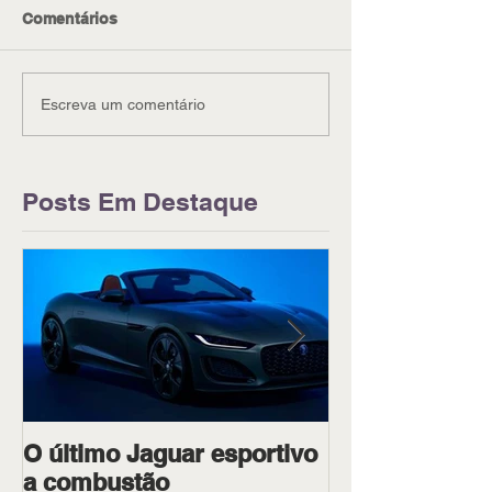
Comentários
Escreva um comentário
Posts Em Destaque
O último Jaguar esportivo
Ipiranga Raci
a combustão
dois pilotos 