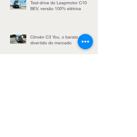
Test-drive do Leapmotor C10
BEV, versão 100% elétrica
Citroën C3 You, o barato mais
divertido do mercado
Será que a Fiat Titano Ranch
2026 vale a pena?
Voge apresenta motos premium
e inicia vendas em junho
Arquivo