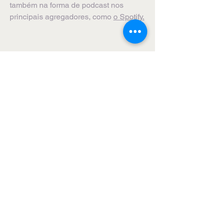
também na forma de podcast nos
principais agregadores, como
o Spotify.
Rebimboca agência de
comunicação e produção
de conteúdo
Rio de Janeiro - Brasil
© 2026 Rebimboca Comunicação
Quer um site como este? Fale conosco!