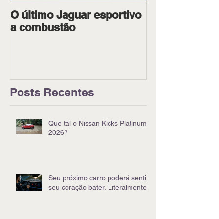
O último Jaguar esportivo
Ipiranga Raci
a combustão
dois pilotos 
Goiânia
Posts Recentes
Que tal o Nissan Kicks Platinum
2026?
Seu próximo carro poderá sentir
seu coração bater. Literalmente