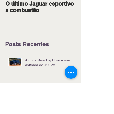
O último Jaguar esportivo
Ipiranga Raci
a combustão
dois pilotos 
Goiânia
Posts Recentes
A nova Ram Big Horn e sua
chifrada de 426 cv
Que tal o Nissan Kicks Platinum
2026?