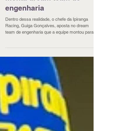
monta dream team de
engenharia
Dentro dessa realidade, o chefe da Ipiranga
Racing, Guiga Gonçalves, aposta no dream
team de engenharia que a equipe montou para
2025. Quando Guiga assumiu o comando, a
equipe de Petrópolis não perdeu a enorme
experiência e liderança de Andreas Mattheis,
que continua na organização como conselheiro
técnico e desportivo. Não vai mais à oficina
diariamente, mas está em Interlagos para a
etapa inaugural da Stock Car e provavelmente
estará em todas as corridas. Apenas não tem
mai