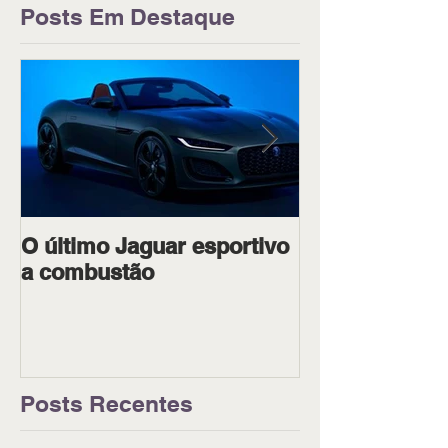
Posts Em Destaque
O último Jaguar esportivo
Ipiranga Raci
a combustão
dois pilotos 
Goiânia
Posts Recentes