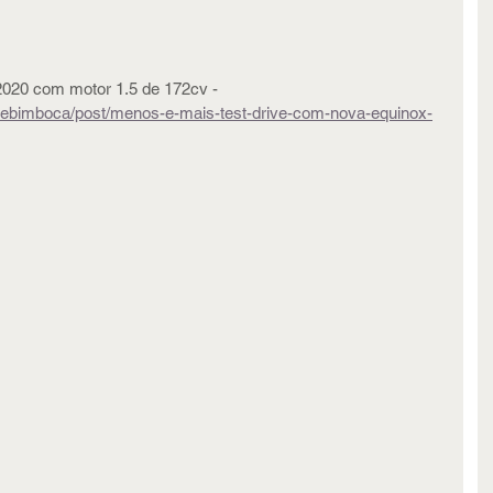
2020 com motor 1.5 de 172cv - 
m/rebimboca/post/menos-e-mais-test-drive-com-nova-equinox-