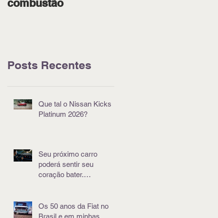
combustão
pódio em Goiânia
Posts Recentes
Que tal o Nissan Kicks
Platinum 2026?
Seu próximo carro
poderá sentir seu
coração bater.
Literalmente
Os 50 anos da Fiat no
Brasil e em minhas