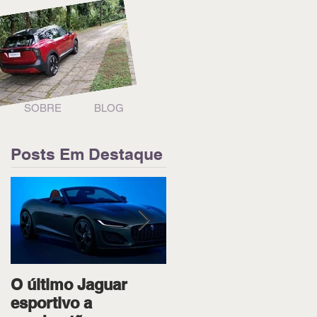
SOBRE
BLOG
Posts Em Destaque
O último Jaguar
Ipiranga Racing bota
esportivo a
os dois pilotos no