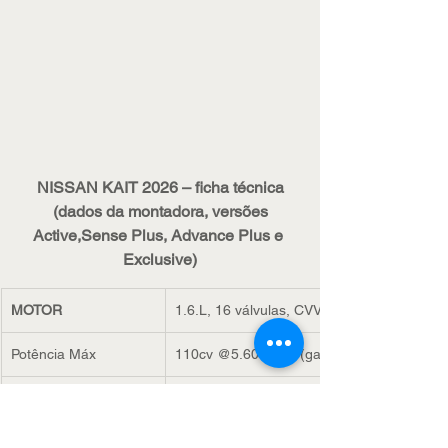
NISSAN KAIT 2026 – ficha técnica
 (dados da montadora, versões 
Active,Sense Plus, Advance Plus e 
Exclusive)
MOTOR
1.6.L, 16 válvulas, CVVTCS, bicombustível,
Potência Máx
110cv @5.600 rpm (gasolina)/113 cv @ 5.6
Torque Máx
14,9 kgfm @4.000 (gasolina)/15,2 kgfm @ 
Sistema de injeção
Eletrônica indireta multiponto