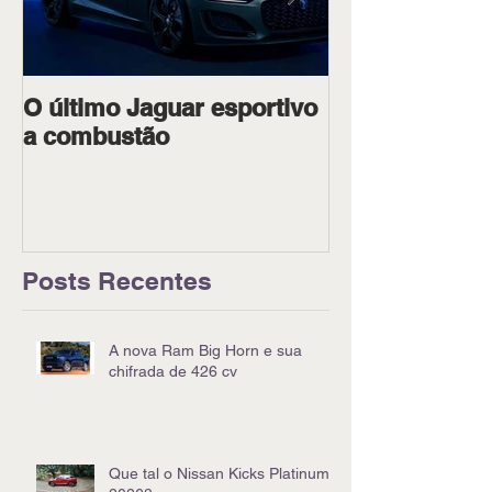
O último Jaguar esportivo
Ipiranga Raci
a combustão
dois pilotos 
Goiânia
Posts Recentes
A nova Ram Big Horn e sua
chifrada de 426 cv
Que tal o Nissan Kicks Platinum