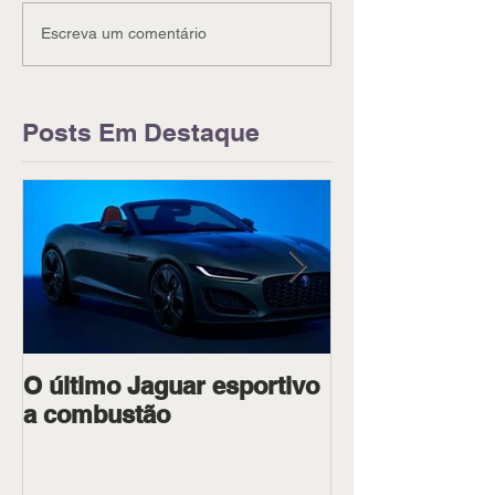
Escreva um comentário
Posts Em Destaque
O último Jaguar esportivo
Ipiranga Raci
a combustão
dois pilotos 
Goiânia