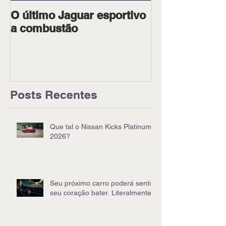
O último Jaguar esportivo
Ipiranga Raci
a combustão
dois pilotos 
Goiânia
Posts Recentes
Que tal o Nissan Kicks Platinum
2026?
Seu próximo carro poderá sentir
seu coração bater. Literalmente