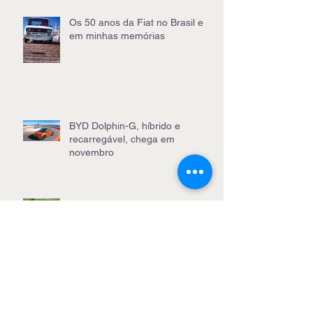
Os 50 anos da Fiat no Brasil e
em minhas memórias
BYD Dolphin-G, híbrido e
recarregável, chega em
novembro
O Puma shooting brake e outros
carros que você nunca viu
O melhor no WSL de Saquarema
sai das ondas para o off-road