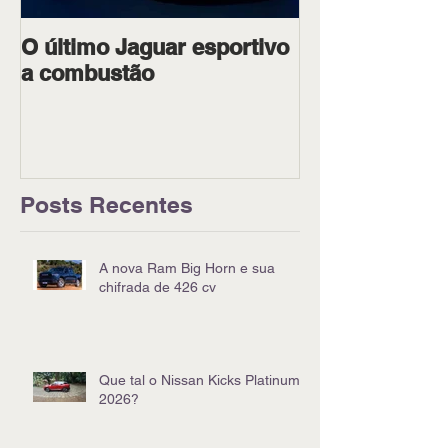
O último Jaguar esportivo
Ipiranga Raci
a combustão
dois pilotos 
Goiânia
Posts Recentes
A nova Ram Big Horn e sua
chifrada de 426 cv
Que tal o Nissan Kicks Platinum
2026?