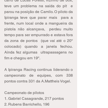
carro de Lucas Foresti, vizinho de box, 
teve um problema na saída do pit  e 
parou na posição de Camilo. O piloto da 
Ipiranga teve que parar mais  para a 
frente, num local onde a mangueira da 
pistola não alcançava,  perdeu muito 
tempo para ser empurrado e estava fora 
da zona de pontos  (que vai até o 20º 
colocado) quando a janela fechou. 
Ainda fez algumas  ultrapassagens no 
fim e chegou em 19º.  
A Ipiranga Racing continua liderando o 
campeonato de equipes, com 338 
pontos contra 331 da A.Mattheis Vogel. 
Campeonato de pilotos
1. Gabriel Casagrande, 217 pontos
2. Rubens Barrichello, 196