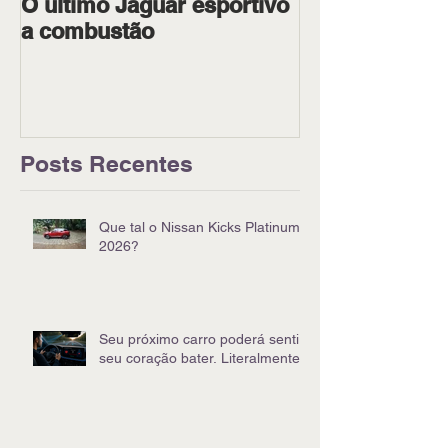
O último Jaguar esportivo
Ipiranga Raci
a combustão
dois pilotos 
Goiânia
Posts Recentes
Que tal o Nissan Kicks Platinum
2026?
Seu próximo carro poderá sentir
seu coração bater. Literalmente