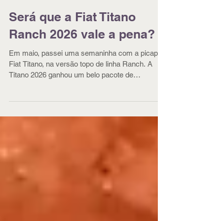
Será que a Fiat Titano
Ranch 2026 vale a pena?
Em maio, passei uma semaninha com a picape
Fiat Titano, na versão topo de linha Ranch. A
Titano 2026 ganhou um belo pacote de
atualizações e melhorias, e a mais significativa
delas é o novo motor 2.2 Multijet turbodiesel, que
fornece 200 cv de potência e 45,9 kgfm de
torque, que praticamente mudou a personalidade
do carro.