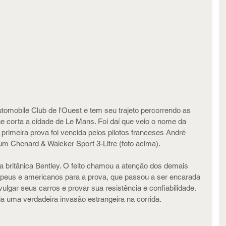
utomobile Club de l'Ouest e tem seu trajeto percorrendo as 
ue corta a cidade de Le Mans. Foi daí que veio o nome da 
a primeira prova foi vencida pelos pilotos franceses André 
 Chenard & Walcker Sport 3-Litre (foto acima).
ca britânica Bentley. O feito chamou a atenção dos demais 
opeus e americanos para a prova, que passou a ser encarada 
lgar seus carros e provar sua resistência e confiabilidade. 
a uma verdadeira invasão estrangeira na corrida.