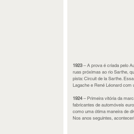
1923
 – A prova é criada pelo A
ruas próximas ao rio Sarthe, q
pista: Circuit de la Sarthe. Ess
Lagache e René Léonard com um
1924 
– Primeira vitória da mar
fabricantes de automóveis eur
como uma ótima maneira de divu
Nos anos seguintes, aconteceri