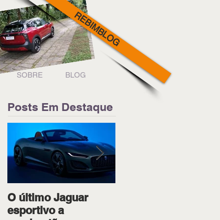
REBIMBLOG
SOBRE
BLOG
Posts Em Destaque
O último Jaguar
Ipiranga Racing bota
esportivo a
os dois pilotos no