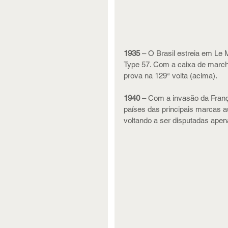
1935
 – O Brasil estreia em Le
Type 57. Com a caixa de marcha
prova na 129ª volta (acima).
1940 
– Com a invasão da Franç
países das principais marcas 
voltando a ser disputadas ape