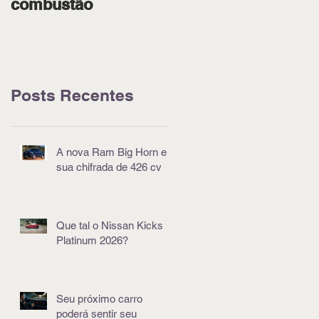
combustão
pódio em Goiânia
Posts Recentes
A nova Ram Big Horn e
sua chifrada de 426 cv
Que tal o Nissan Kicks
Platinum 2026?
Seu próximo carro
poderá sentir seu