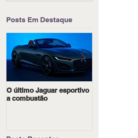
Posts Em Destaque
O último Jaguar esportivo
Ipiranga Raci
a combustão
dois pilotos 
Goiânia