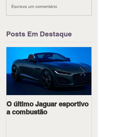
Escreva um comentário
Posts Em Destaque
O último Jaguar esportivo
Ipiranga Raci
a combustão
dois pilotos 
Goiânia