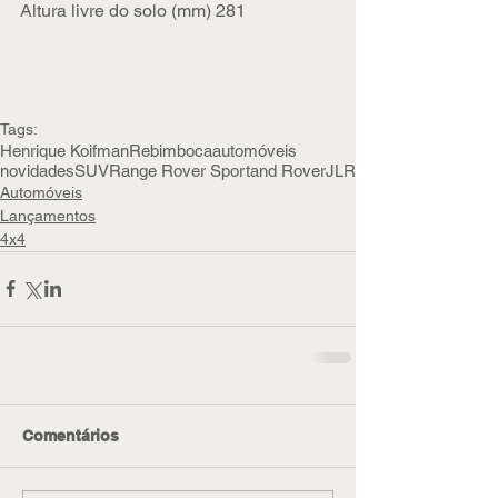
Altura livre do solo (mm) 281
Tags:
Henrique Koifman
Rebimboca
automóveis
novidades
SUV
Range Rover Sport
and Rover
JLR
Automóveis
Lançamentos
4x4
Comentários