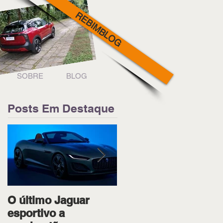
REBIMBLOG
SOBRE
BLOG
Posts Em Destaque
O último Jaguar
Ipiranga Racing bota
esportivo a
os dois pilotos no