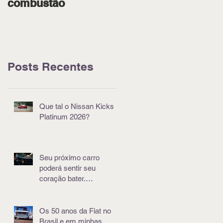
combustão
pódio em Goiânia
Posts Recentes
Que tal o Nissan Kicks
Platinum 2026?
Seu próximo carro
poderá sentir seu
coração bater.
Literalmente
Os 50 anos da Fiat no
Brasil e em minhas