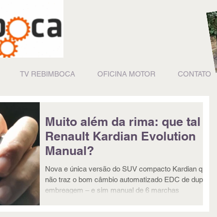
TV REBIMBOCA
OFICINA MOTOR
CONTATO
Muito além da rima: que tal o
Renault Kardian Evolution
Manual?
Nova e única versão do SUV compacto Kardian que
não traz o bom câmbio automatizado EDC de dupla
embreagem – e sim manual de 6 marchas