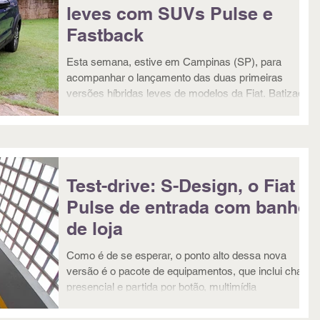
leves com SUVs Pulse e
Fastback
Esta semana, estive em Campinas (SP), para
acompanhar o lançamento das duas primeiras
versões híbridas leves de modelos da Fiat. Batizada
de
Test-drive: S-Design, o Fiat
Pulse de entrada com banho
de loja
Como é de se esperar, o ponto alto dessa nova
versão é o pacote de equipamentos, que inclui chave
presencial e partida por botão, multimídia