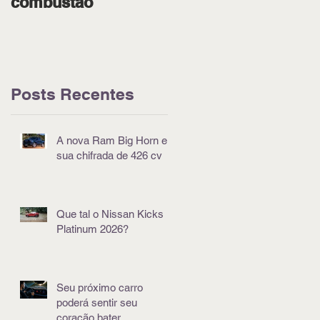
combustão
pódio em Goiânia
Posts Recentes
A nova Ram Big Horn e
sua chifrada de 426 cv
Que tal o Nissan Kicks
Platinum 2026?
Seu próximo carro
poderá sentir seu
coração bater.