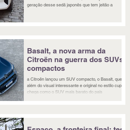
geração desse sedã japonês que tem jeitão a
Basalt, a nova arma da
Citroën na guerra dos SUVs
compactos
a Citroën lançou um SUV compacto, o Basalt, que
além do visual interessante e original no estilo cupê,
chega como o SUV mais barato do país
Espaço, a fronteira final: test-