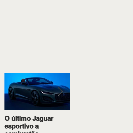
O último Jaguar
Ipiranga Racing bota
esportivo a
os dois pilotos no