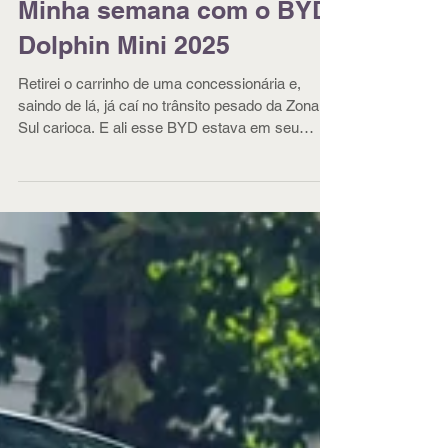
Minha semana com o BYD
Dolphin Mini 2025
Retirei o carrinho de uma concessionária e,
saindo de lá, já caí no trânsito pesado da Zona
Sul carioca. E ali esse BYD estava em seu
habitat natural. Carros elétricos, por sua
simplicidade de condução, presteza nas reações
e precisão nas acelerações e frenagens, fazem
boa parte dos modelos a combustão parecerem
antigos ou, no mínimo, menos apropriados para
se guiar num engarrafamento – ou mesmo em
velocidades constantes entre baixas e médias.