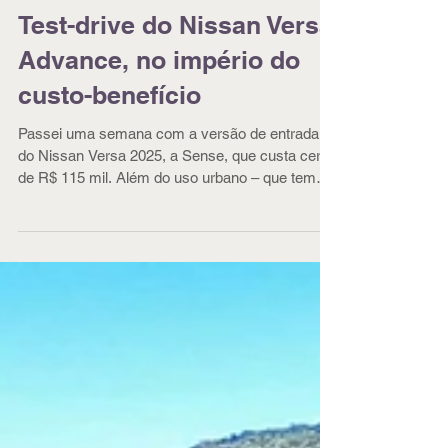
Test-drive do Nissan Versa
Advance, no império do
custo-benefício
Passei uma semana com a versão de entrada
do Nissan Versa 2025, a Sense, que custa cerca
de R$ 115 mil. Além do uso urbano – que tem
sido o principal atrativo para os sedãs
compactos como este branquinho aí nas fotos –,
pude experimentá-lo em uma viagem em família,
ótima oportunidade para conferir suas, digamos,