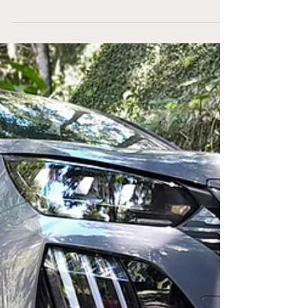
Fiat Fastback Audace
Hybrid: test-drive com
pegadinha
Passei uma semana com um Fiat Fastback
versão Audace Hybrid, que custa R$ 156 mil.
Como você pode ver pelas fotos – e
provavelmente já está habituado e encontrar nas
ruas – o Fastback é um SUV cupê, que foi criado
a partir do sedã Cronos, da linha Argo. Ele tem
um desenho bem interessante, bom espaço
interno e um porta-malas capaz de engolir o
equivalente a 516 litros de bagagens diversas.