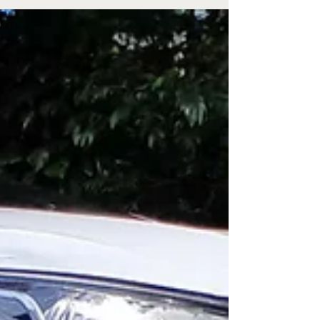
Há quase exatamente um ano, postei aqui no
blog uma análise sobre o lançamento do sedã de
porte médio BYD King, um híbrido do tipo plug-in
– ou seja, recarregável. Agora, pude
experimentá-lo por uma semana, em sua opção
mais cara do King, a GS, que você vê aí nas
fotos. Confira minha avaliação neste post do
blog da Rebimboca e, mais tarde, também na
seção de veículos de O Boletim.