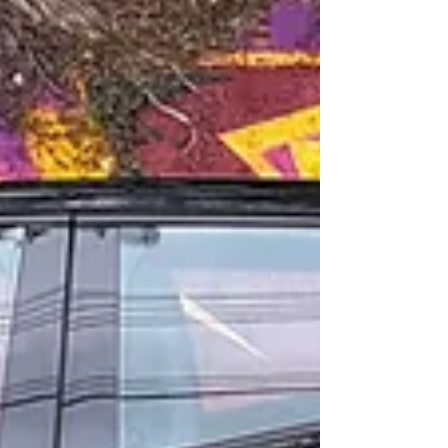
uma pequena viagem em que percorri
estradonas, estradas e estradinhas. Do asfalto
perfeito em pista dupla ao caminho de terra (sem
exageros), incluindo a subida de duas serras,
num total de uns 500 km. Conto como foi a
seguir.