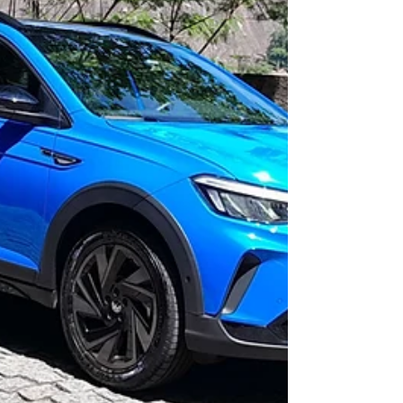
elétrica. Ela vem importada da França –
enquanto o restante da linha vendida aqui no
Brasil é hoje produzida na Argentina com motor
de DNA italiano. Se essa receita multinacional e
multicultural ficou apetitosa? Falo