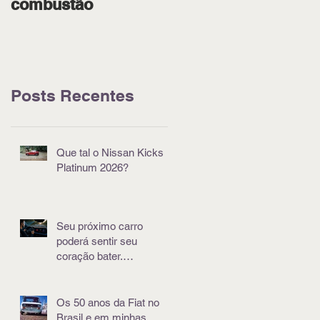
combustão
pódio em Goiânia
Posts Recentes
Que tal o Nissan Kicks
Platinum 2026?
Seu próximo carro
poderá sentir seu
coração bater.
Literalmente
Os 50 anos da Fiat no
Brasil e em minhas