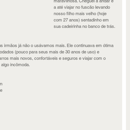
maravilhosa. Cheguei a andar e 
a até viajar no fuscão levando 
nosso filho mais velho (hoje 
com 27 anos) sentadinho em 
sua cadeirinha no banco de trás.
s irmãos já não o usávamos mais. Ele continuava em ótima 
odados (pouco para seus mais de 30 anos de uso) e 
arros mais novos, confortáveis e seguros e viajar com o 
 algo incômoda. 
m 
e 
 