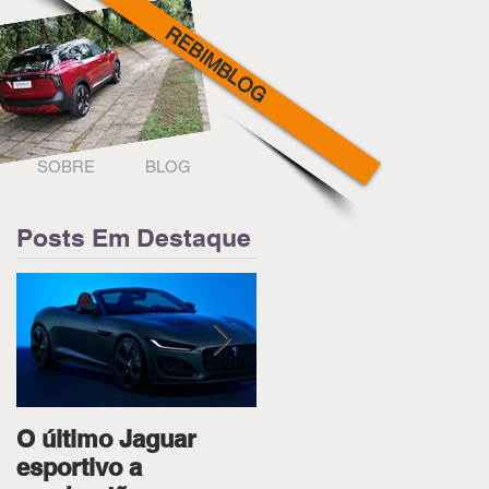
REBIMBLOG
SOBRE
BLOG
Posts Em Destaque
O último Jaguar
Ipiranga Racing bota
esportivo a
os dois pilotos no