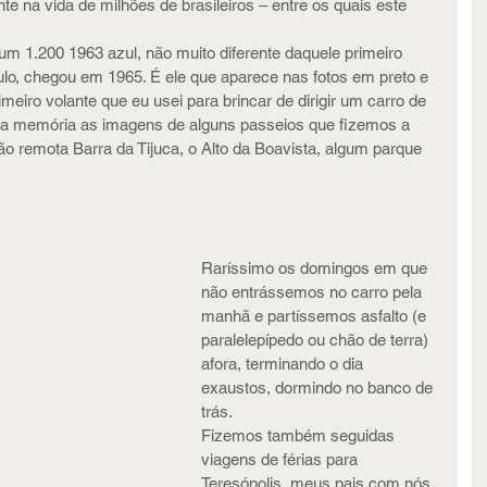
e na vida de milhões de brasileiros – entre os quais este 
um 1.200 1963 azul, não muito diferente daquele primeiro 
lo, chegou em 1965. É ele que aparece nas fotos em preto e 
meiro volante que eu usei para brincar de dirigir um carro de 
 na memória as imagens de alguns passeios que fizemos a 
ão remota Barra da Tijuca, o Alto da Boavista, algum parque 
Raríssimo os domingos em que 
não entrássemos no carro pela 
manhã e partíssemos asfalto (e 
paralelepípedo ou chão de terra) 
afora, terminando o dia 
exaustos, dormindo no banco de 
trás.
Fizemos também seguidas 
viagens de férias para 
Teresópolis, meus pais com nós 