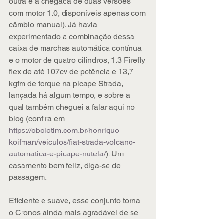
outra é a chegada de duas versões 
com motor 1.0, disponíveis apenas com 
câmbio manual). Já havia 
experimentado a combinação dessa 
caixa de marchas automática contínua 
e o motor de quatro cilindros, 1.3 Firefly 
flex de até 107cv de potência e 13,7 
kgfm de torque na picape Strada, 
lançada há algum tempo, e sobre a 
qual também cheguei a falar aqui no 
blog (confira em 
https://oboletim.com.br/henrique-
koifman/veiculos/fiat-strada-volcano-
automatica-e-picape-nutela/
). Um 
casamento bem feliz, diga-se de 
passagem. 
Eficiente e suave, esse conjunto torna 
o Cronos ainda mais agradável de se 