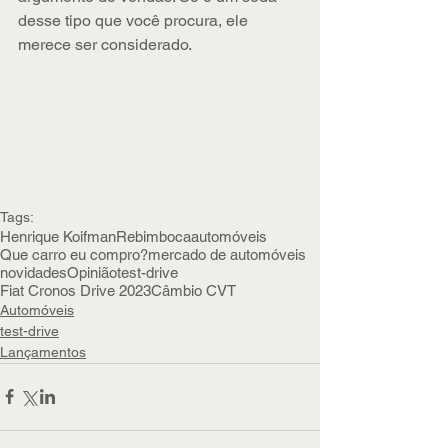
desse tipo que você procura, ele 
merece ser considerado.
Tags:
Henrique Koifman
Rebimboca
automóveis
Que carro eu compro?
mercado de automóveis
novidades
Opinião
test-drive
Fiat Cronos Drive 2023
Câmbio CVT
Automóveis
test-drive
Lançamentos