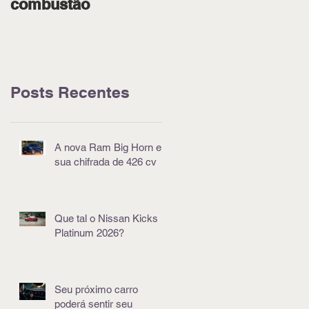
combustão
pódio em Goiânia
Posts Recentes
A nova Ram Big Horn e
sua chifrada de 426 cv
Que tal o Nissan Kicks
Platinum 2026?
Seu próximo carro
poderá sentir seu