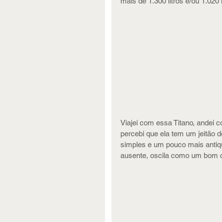
mais de 1.300 litros e/ou 1.020 
Viajei com essa Titano, andei c
percebi que ela tem um jeitão 
simples e um pouco mais antiq
ausente, oscila como um bom 