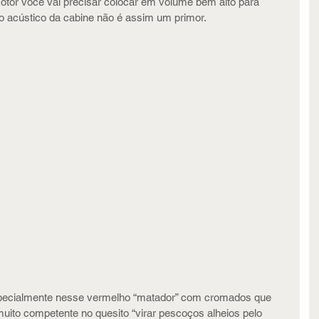
otor você vai precisar colocar em volume bem alto para 
to acústico da cabine não é assim um primor.
specialmente nesse vermelho “matador” com cromados que 
 muito competente no quesito “virar pescoços alheios pelo 