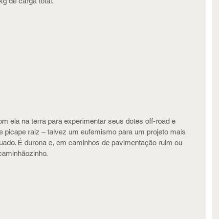
kg de carga total.
om ela na terra para experimentar seus dotes off-road e 
de picape raiz – talvez um eufemismo para um projeto mais 
uado. É durona e, em caminhos de pavimentação ruim ou 
caminhãozinho.