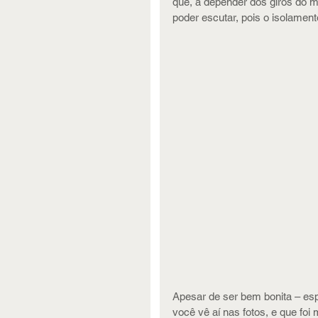
que, a depender dos giros do m
poder escutar, pois o isolamen
Apesar de ser bem bonita – e
você vê aí nas fotos, e que foi