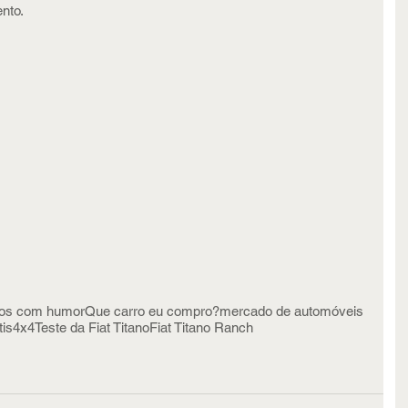
nto.
os com humor
Que carro eu compro?
mercado de automóveis
tis
4x4
Teste da Fiat Titano
Fiat Titano Ranch