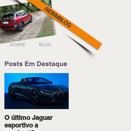
REBIMBLOG
SOBRE
BLOG
Posts Em Destaque
O último Jaguar
Ipiranga Racing bota
esportivo a
os dois pilotos no