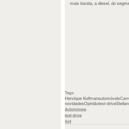
mais barata, a diesel, do segme
Tags:
Henrique Koifman
automóveis
Carr
novidades
Opinião
test-drive
Stellan
Automóveis
test-drive
4x4