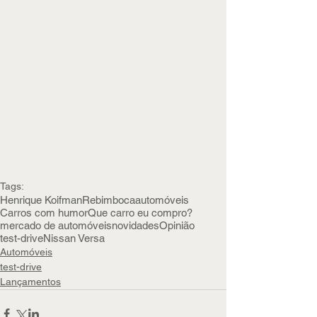
Tags:
Henrique Koifman
Rebimboca
automóveis
Carros com humor
Que carro eu compro?
mercado de automóveis
novidades
Opinião
test-drive
Nissan Versa
Automóveis
test-drive
Lançamentos