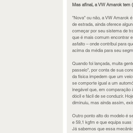
Mas afinal, a VW Amarok tem (
"Nova" ou não, a VW Amarok é 
de estrada, ainda oferece algun
começar por seu sistema de tra
que é mais comum encontrar em 
asfalto – onde contribui para 
acima da média para seu segmen
Quando foi lançada, muita gent
passeio", por conta de sua cond
da física impedem que um veíc
se comporte igual a um automó
inegável que, em comparação à
dócil e fácil de se conduzir. H
diminuiu, mas ainda assim, exi
Outro ponto alto do modelo é s
e 59,1 kgfm e que equipa suas 
Já sabemos que essa mecânica