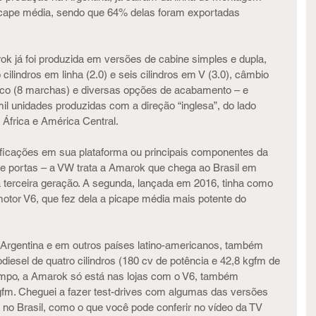
icape média, sendo que 64% delas foram exportadas 
 já foi produzida em versões de cabine simples e dupla, 
cilindros em linha (2.0) e seis cilindros em V (3.0), câmbio 
co (8 marchas) e diversas opções de acabamento – e 
il unidades produzidas com a direção “inglesa”, do lado 
, África e América Central.
ficações em sua plataforma ou principais componentes da 
s e portas – a VW trata a Amarok que chega ao Brasil em 
 terceira geração. A segunda, lançada em 2016, tinha como 
motor V6, que fez dela a picape média mais potente do 
 Argentina e em outros países latino-americanos, também 
iesel de quatro cilindros (180 cv de potência e 42,8 kgfm de 
 tempo, a Amarok só está nas lojas com o V6, também 
kgfm. Cheguei a fazer test-drives com algumas das versões 
 no Brasil, como o que você pode conferir no vídeo da TV 