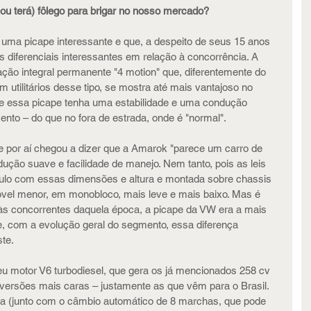
ou terá) fôlego para brigar no nosso mercado?
uma picape interessante e que, a despeito de seus 15 anos 
s diferenciais interessantes em relação à concorrência. A 
ção integral permanente "4 motion" que, diferentemente do 
utilitários desse tipo, se mostra até mais vantajoso no 
que essa picape tenha uma estabilidade e uma condução 
to – do que no fora de estrada, onde é "normal". 
e por aí chegou a dizer que a Amarok "parece um carro de 
ução suave e facilidade de manejo. Nem tanto, pois as leis 
ulo com essas dimensões e altura e montada sobre chassis 
vel menor, em monobloco, mais leve e mais baixo. Mas é 
s concorrentes daquela época, a picape da VW era a mais 
oje, com a evolução geral do segmento, essa diferença 
ste.
eu motor V6 turbodiesel, que gera os já mencionados 258 cv 
versões mais caras – justamente as que vêm para o Brasil. 
 (junto com o câmbio automático de 8 marchas, que pode 