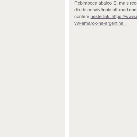
Rebimboca abaixo. E, mais rece
dia de convivência off-road com
conferir 
neste link: 
https://www.
vw-amarok-na-argentina
 .