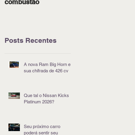
combustão
pódio em Goiânia
Posts Recentes
A nova Ram Big Horn e
sua chifrada de 426 cv
Que tal o Nissan Kicks
Platinum 2026?
Seu próximo carro
poderá sentir seu