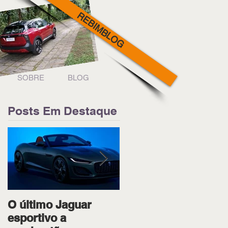
REBIMBLOG
SOBRE
BLOG
Posts Em Destaque
O último Jaguar
Ipiranga Racing bota
esportivo a
os dois pilotos no